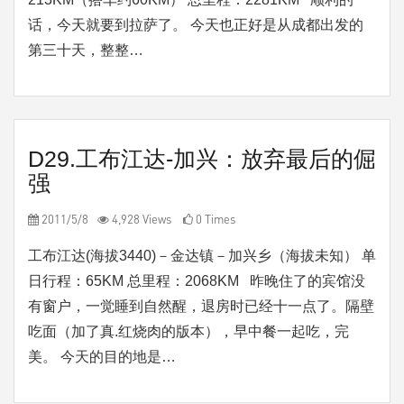
话，今天就要到拉萨了。 今天也正好是从成都出发的
第三十天，整整…
D29.工布江达-加兴：放弃最后的倔
强
2011/5/8
4,928 Views
0 Times
工布江达(海拔3440)－金达镇－加兴乡（海拔未知） 单
日行程：65KM 总里程：2068KM 昨晚住了的宾馆没
有窗户，一觉睡到自然醒，退房时已经十一点了。隔壁
吃面（加了真.红烧肉的版本），早中餐一起吃，完
美。 今天的目的地是…