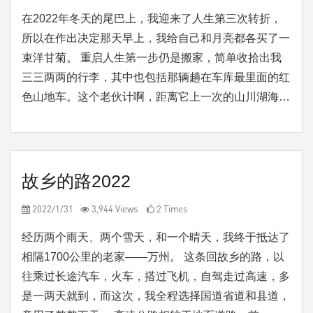
在2022年冬天的尾巴上，我迎来了人生第三次转折，
所以在作出决定那天早上，我给自己和月亮都各买了一
束洋甘菊。 重启人生第一步仍是搬家，简单收拾出我
三三两两的行李，其中也包括那辆趟在车库最里面的红
色山地车。这个老伙计啊，距离它上一次的山川湖海…
故乡的路2022
2022/1/31
3,944 Views
2 Times
经历两个雨天、两个雪天，和一个晴天，我终于抵达了
相隔1700公里的老家——万州。 这条回故乡的路，以
往乘过长途汽车，火车，搭过飞机，自驾走过高速，多
是一两天就到，而这次，我全程选择国道省道和县道，