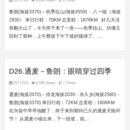
2011/5/6
4,854 Views
0 Times
鲁朗(海拔3370) – 色季拉山(海拔4559) －八一镇（海拔
2930） 单日行程：70KM 总里程：1876KM 好几天没
有翻大山了，今天终于来了一座——色季拉山。仿佛又
回到了那种，上午爬坡下午下坡的规律了。…
D26.通麦－鲁朗：眼睛穿过四季
2011/5/5
4,585 Views
1 Times
通麦(海拔2070) – 排龙海拔2039－东久乡(海拔2560)－
鲁朗(海拔3370) 单日行程：72KM 总里程：1806KM
在兴奋中早早地醒了，终于来到期待已久的通麦天险环
节！ 从通麦小镇出来，下一段坡，就…