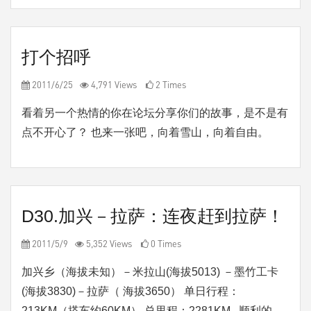
打个招呼
2011/6/25
4,791 Views
2 Times
看着另一个热情的你在论坛分享你们的故事，是不是有
点不开心了？ 也来一张吧，向着雪山，向着自由。
D30.加兴－拉萨：连夜赶到拉萨！
2011/5/9
5,352 Views
0 Times
加兴乡（海拔未知）－米拉山(海拔5013) －墨竹工卡
(海拔3830)－拉萨（ 海拔3650） 单日行程：
213KM（搭车约60KM） 总里程：2281KM 顺利的