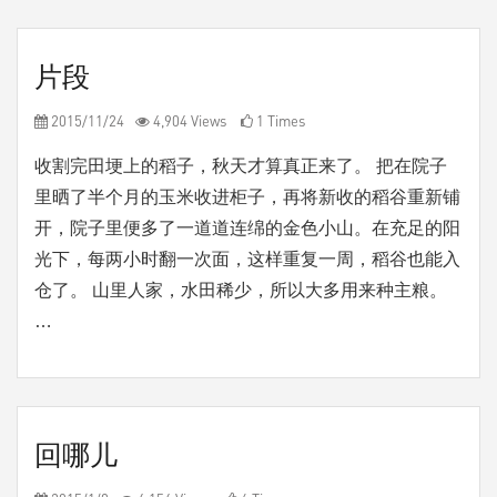
片段
2015/11/24
4,904 Views
1 Times
收割完田埂上的稻子，秋天才算真正来了。 把在院子
里晒了半个月的玉米收进柜子，再将新收的稻谷重新铺
开，院子里便多了一道道连绵的金色小山。在充足的阳
光下，每两小时翻一次面，这样重复一周，稻谷也能入
仓了。 山里人家，水田稀少，所以大多用来种主粮。
…
回哪儿