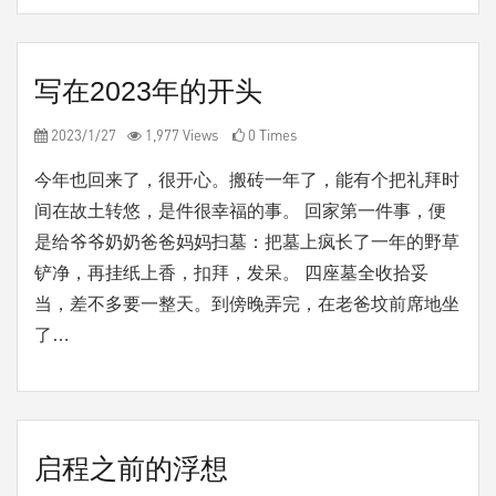
写在2023年的开头
2023/1/27
1,977 Views
0 Times
今年也回来了，很开心。搬砖一年了，能有个把礼拜时
间在故土转悠，是件很幸福的事。 回家第一件事，便
是给爷爷奶奶爸爸妈妈扫墓：把墓上疯长了一年的野草
铲净，再挂纸上香，扣拜，发呆。 四座墓全收拾妥
当，差不多要一整天。到傍晚弄完，在老爸坟前席地坐
了…
启程之前的浮想