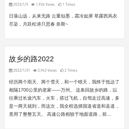
2023/1/5
1,936 Views
1 Times
日落山远，从来无路 云重似墨，霜冷如屏 草露西风衣
尽染，月跃松涛只思春 奈斯~
故乡的路2022
2022/1/31
3,943 Views
2 Times
经历两个雨天、两个雪天，和一个晴天，我终于抵达了
相隔1700公里的老家——万州。 这条回故乡的路，以
往乘过长途汽车，火车，搭过飞机，自驾走过高速，多
是一两天就到，而这次，我全程选择国道省道和县道，
竟用了整整五天。 高速公路相较于地面道路，前…