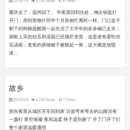
2015/1/8
4,154 Views
6 Times
重庆去了，温州回了。 半夜里回到住处，掏出钥匙打
开门，房间里物什同半个月前匆忙离时一样。门口盒子
剩下的狗粮提醒我一起生活了大半年的多多确已走失；
厨柜上买的丝瓜和湿面已经腐烂变质，这是老爸爱吃丝
瓜汤面；老爸的床铺被子被掀起一角，这大概是他昏
迷…
故乡
2013/4/5
4,232 Views
1 Times
想在夜里从城区开车回到家 沿途弯来弯去的山路没有
一盏灯 星空璀璨 夜风温柔 终于是到家了 开了门开了灯
整个家里温暖通明