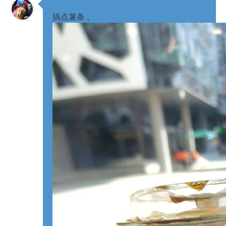
搞点薯条 ​​。