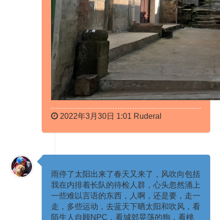
2022年3月30日 1:01 Ruderal
雨停了太阳出来了春天又来了，风吹向包括
我在内排着长队的待检人群，心头忽然涌上
一些难以言语的东西，人啊，还是要，走一
走，多些运动，去蓝天下晒太阳和吹风，看
陌生人自顾NPC，看城郊晃荡的狗，看桃