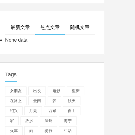
最新文章
热点文章
随机文章
None data.
Tags
女朋友
出发
电影
重庆
在路上
云南
梦
秋天
绍兴
月亮
西藏
自由
家
故乡
温州
海宁
火车
雨
骑行
生活