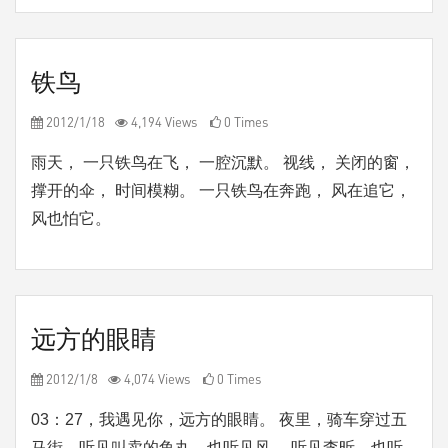
铁鸟
2012/1/18
4,194 Views
0 Times
雨天， 一只铁鸟在飞， 一腔沉默。 视线， 关闭的窗，
撑开的伞， 时间模糊。 一只铁鸟在奔跑， 风在追它，
风也怕它。
远方的眼睛
2012/1/8
4,074 Views
0 Times
03：27，我遇见你，远方的眼睛。 夜里，骑车穿过五
马街，听见叫卖的鱼丸，也听见风。 听见李昕，也听