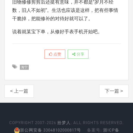
旧物修修剪剪后还挺有意味，并不都是“岁月不经
数，旧人不如初”。生活也应该是这样，把有些事情
干脆掉，把能修补的对待好就可以了。
说着就某宝下单，从修好手表手机开始吧。
点赞
分享
海宁
< 上一篇
下一篇 >
COPYRIGHT 2007-2026
拾梦人
. ALL RIGHTS RESERVED.
浙公网安备 33048102000817号
备案号:
浙ICP备